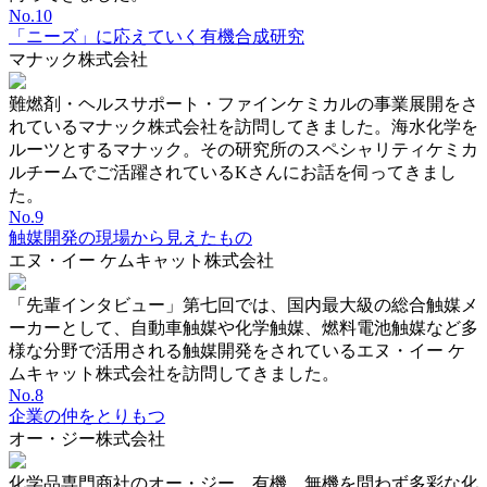
No.10
「ニーズ」に応えていく有機合成研究
マナック株式会社
難燃剤・ヘルスサポート・ファインケミカルの事業展開をさ
れているマナック株式会社を訪問してきました。海水化学を
ルーツとするマナック。その研究所のスペシャリティケミカ
ルチームでご活躍されているKさんにお話を伺ってきまし
た。
No.9
触媒開発の現場から見えたもの
エヌ・イー ケムキャット株式会社
「先輩インタビュー」第七回では、国内最大級の総合触媒メ
ーカーとして、自動車触媒や化学触媒、燃料電池触媒など多
様な分野で活用される触媒開発をされているエヌ・イー ケ
ムキャット株式会社を訪問してきました。
No.8
企業の仲をとりもつ
オー・ジー株式会社
化学品専門商社のオー・ジー。有機、無機を問わず多彩な化