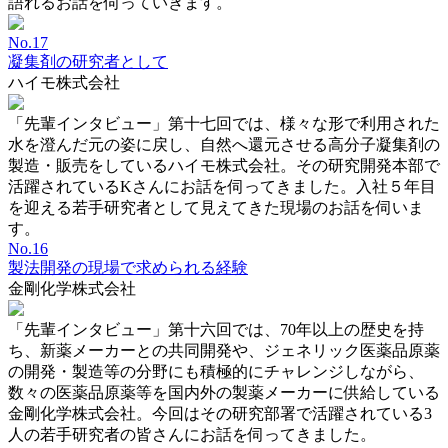
語れるお話を伺っていきます。
No.17
凝集剤の研究者として
ハイモ株式会社
「先輩インタビュー」第十七回では、様々な形で利用された
水を澄んだ元の姿に戻し、自然へ還元させる高分子凝集剤の
製造・販売をしているハイモ株式会社。その研究開発本部で
活躍されているKさんにお話を伺ってきました。入社５年目
を迎える若手研究者として見えてきた現場のお話を伺いま
す。
No.16
製法開発の現場で求められる経験
金剛化学株式会社
「先輩インタビュー」第十六回では、70年以上の歴史を持
ち、新薬メーカーとの共同開発や、ジェネリック医薬品原薬
の開発・製造等の分野にも積極的にチャレンジしながら、
数々の医薬品原薬等を国内外の製薬メーカーに供給している
金剛化学株式会社。今回はその研究部署で活躍されている3
人の若手研究者の皆さんにお話を伺ってきました。