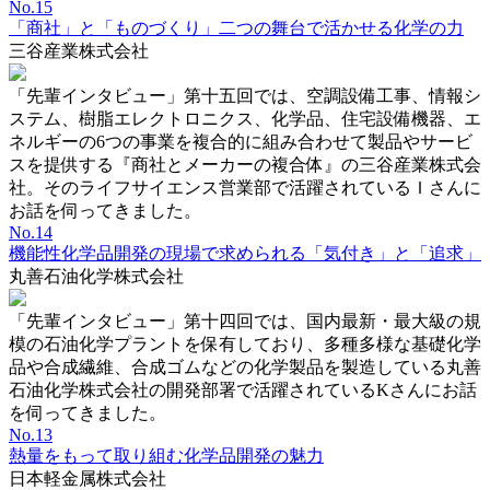
No.15
「商社」と「ものづくり」二つの舞台で活かせる化学の力
三谷産業株式会社
「先輩インタビュー」第十五回では、空調設備工事、情報シ
ステム、樹脂エレクトロニクス、化学品、住宅設備機器、エ
ネルギーの6つの事業を複合的に組み合わせて製品やサービ
スを提供する『商社とメーカーの複合体』の三谷産業株式会
社。そのライフサイエンス営業部で活躍されているＩさんに
お話を伺ってきました。
No.14
機能性化学品開発の現場で求められる「気付き」と「追求」
丸善石油化学株式会社
「先輩インタビュー」第十四回では、国内最新・最大級の規
模の石油化学プラントを保有しており、多種多様な基礎化学
品や合成繊維、合成ゴムなどの化学製品を製造している丸善
石油化学株式会社の開発部署で活躍されているKさんにお話
を伺ってきました。
No.13
熱量をもって取り組む化学品開発の魅力
日本軽金属株式会社