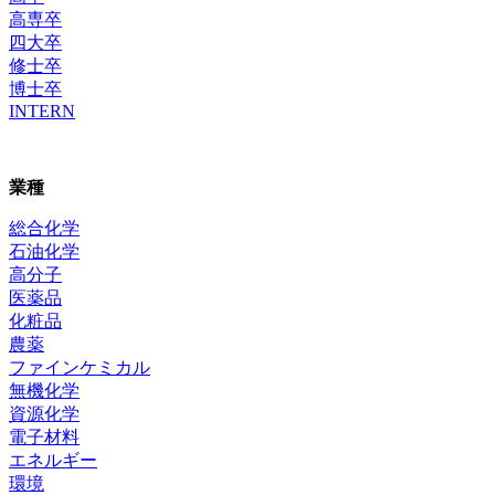
高専卒
四大卒
修士卒
博士卒
INTERN
業種
総合化学
石油化学
高分子
医薬品
化粧品
農薬
ファインケミカル
無機化学
資源化学
電子材料
エネルギー
環境