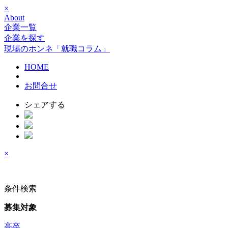
×
About
企業一覧
企業を探す
現場のホンネ「就職コラム」
HOME
お問合せ
シェアする
×
条件検索
募集対象
高卒