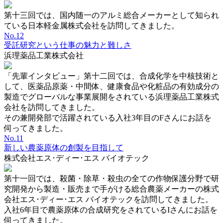
第十三回では、国内随一のアルミ総合メーカーとして知られ
ている日本軽金属株式会社を訪問してきました。
No.12
受託研究という仕事の魅力と難しさ
浜理薬品工業株式会社
「先輩インタビュー」第十二回では、合成化学を中核技術と
して、医薬品原薬・中間体、健康食品や化粧品の有効成分の
製造でグローバルな事業展開をされている浜理薬品工業株式
会社を訪問してきました。
その兼開発部で活躍されている入社3年目のFさんにお話を
伺ってきました。
No.11
新しい農薬原体の創製を目指して
株式会社エス･ディー･エス バイオテック
第十一回では、殺菌・除草・殺虫の全ての作物保護分野で研
究開発から製造・販売まで手がける総合農薬メーカーの株式
会社エス･ディー･エス バイオテックを訪問してきました。
入社6年目で農薬原体の合成研究をされているIさんにお話を
伺ってきました。