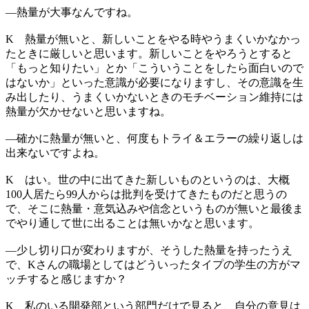
―
熱量が大事なんですね。
K
熱量が無いと、新しいことをやる時やうまくいかなかっ
たときに厳しいと思います。新しいことをやろうとすると
「もっと知りたい」とか「こういうことをしたら面白いので
はないか」といった意識が必要になりますし、その意識を生
み出したり、うまくいかないときのモチベーション維持には
熱量が欠かせないと思いますね。
―
確かに熱量が無いと、何度もトライ＆エラーの繰り返しは
出来ないですよね。
K
はい。世の中に出てきた新しいものというのは、大概
100人居たら99人からは批判を受けてきたものだと思うの
で、そこに熱量・意気込みや信念というものが無いと最後ま
でやり通して世に出ることは無いかなと思います。
―
少し切り口が変わりますが、そうした熱量を持ったうえ
で、Kさんの職場としてはどういったタイプの学生の方がマ
ッチすると感じますか？
K
私のいる開発部という部門だけで見ると、自分の意見は