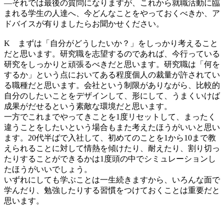
―
それでは最後の質問になりますが、これから就職活動に臨
まれる学生の人達へ、今どんなことをやっておくべきか、ア
ドバイスが有りましたらお聞かせください。
K
まずは「自分がどうしたいか？」をしっかり考えること
だと思います。研究職を志望するのであれば、今行っている
研究をしっかりと頑張るべきだと思います。研究職は「何を
するか」という点においてある程度個人の裁量が許されてい
る職種だと思います。会社という制限がありながら、比較的
自分のしたいことをデザインして、形にして、うまくいけば
成果がだせるという素敵な環境だと思います。
一方でこれまでやってきことを1度リセットして、まったく
違うことをしたいという場合もまた考えたほうがいいと思い
ます。20代半ばで入社して、初めてのことを1から10まで教
えられることに対して情熱を傾けたり、耐えたり、割り切っ
たりすることができるかは1度頭の中でシミュレーションし
たほうがいいでしょう。
いずれにしても学ぶことは一生続きますから、いろんな面で
学んだり、勉強したりする習慣をつけておくことは重要だと
思います。