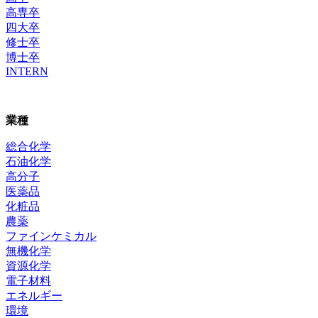
高専卒
四大卒
修士卒
博士卒
INTERN
業種
総合化学
石油化学
高分子
医薬品
化粧品
農薬
ファインケミカル
無機化学
資源化学
電子材料
エネルギー
環境