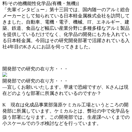
料/その他機能性化学品(有機・無機)]
「先輩インタビュー」第十三回では、国内随一のアルミ総合
メーカーとして知られている日本軽金属株式会社を訪問して
きました。自動車、電機・電子、機械、IT、エネルギー、建
築、鉄道、食品など幅広い産業分野に多種多様なアルミ製品
を提供しているだけでなく、化学品の開発にも力を入れてい
る日本軽金属。今回はその研究開発部署で活躍されている入
社4年目のKさんにお話を伺ってきました。
開発部での研究の在り方・・・
開発部での研究の在り方・・・
―
宜しくお願いいたします。早速で恐縮ですが、Kさんは現
在どのような部署に所属されているのですか？
K
現在は化成品事業部蒲原ケミカル工場というところの開
発部に所属しています。ケミカルとは、弊社の中で化学品を
扱う部署になります。この開発部では、生産課へいくまでの
小スケールでのラボ検討などを行っています。