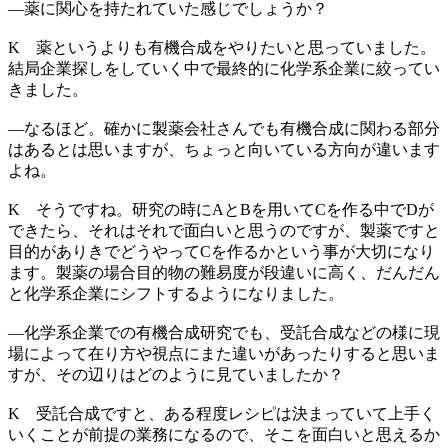
―
薬に関心を持たれていた感じでしょうか？
K
薬というよりも有機合成をやりたいと思っていました。
結局企業探しをしていく中で最終的に化学系企業に絞ってい
きました。
―
なるほど。確かに製薬会社さんでも有機合成に関わる部分
はあるとは思いますが、ちょっと向いている方向が違います
よね。
K
そうですね。研究の時にAとBを用いてCを作る中でDが
できたら、それはそれで面白いと思うのですが、製薬ですと
目的がありきでどうやってCを作るかという事が大切になり
ます。製薬の場合目的物の難易度が段違いに高く、だんだん
と化学系企業にシフトするようになりました。
―
化学系企業での有機合成研究でも、受託合成などの様に現
場によって在り方や視点にまた違いがあったりすると思いま
すが、その辺りはどのように見ていましたか？
K
受託合成ですと、ある程度レシピは決まっていて上手く
いくことが前提の業務になるので、そこを面白いと思えるか