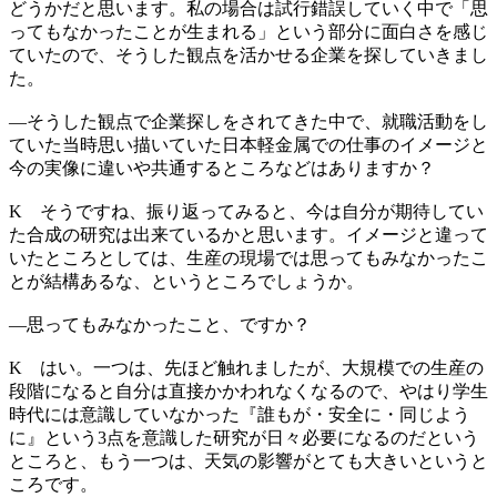
どうかだと思います。私の場合は試行錯誤していく中で「思
ってもなかったことが生まれる」という部分に面白さを感じ
ていたので、そうした観点を活かせる企業を探していきまし
た。
―
そうした観点で企業探しをされてきた中で、就職活動をし
ていた当時思い描いていた日本軽金属での仕事のイメージと
今の実像に違いや共通するところなどはありますか？
K
そうですね、振り返ってみると、今は自分が期待してい
た合成の研究は出来ているかと思います。イメージと違って
いたところとしては、生産の現場では思ってもみなかったこ
とが結構あるな、というところでしょうか。
―
思ってもみなかったこと、ですか？
K
はい。一つは、先ほど触れましたが、大規模での生産の
段階になると自分は直接かかわれなくなるので、やはり学生
時代には意識していなかった『誰もが・安全に・同じよう
に』という3点を意識した研究が日々必要になるのだという
ところと、もう一つは、天気の影響がとても大きいというと
ころです。